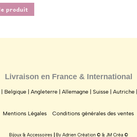
produit
le produit
Livraison en France & International
e | Belgique | Angleterre | Allemagne | Suisse | Autriche
Mentions Légales
Conditions générales des ventes
Bijoux & Accessoires
|
By
Adrien Création ©
&
JM Créa
©