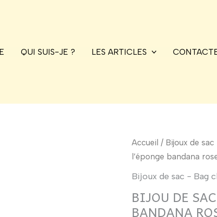
E
QUI SUIS-JE ?
LES ARTICLES
CONTACTE
quantité
Accueil
/
Bijoux de sac
de
l’éponge bandana rose
Bijou
Bijoux de sac - Bag 
de
BIJOU DE SAC
sac
BANDANA ROS
porte-