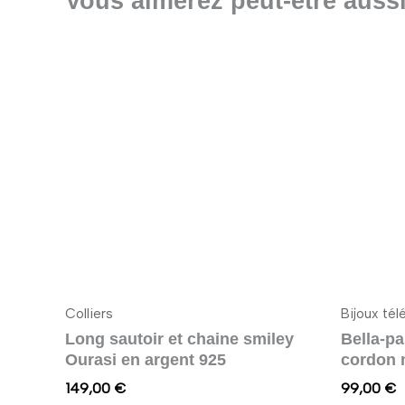
Vous aimerez peut-être aus
Colliers
Bijoux té
Long sautoir et chaine smiley
Bella-p
Ourasi en argent 925
cordon 
149,00
€
99,00
€