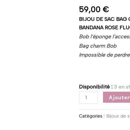
clefs
59,00
€
bob
BIJOU DE SAC BAG
l'éponge
BANDANA ROSE FLU
bandana
Bob l’éponge l’acces
rose
Bag charm Bob
fluo
Impossible de perdre 
Disponibilité :
3 en s
Ajouter
Catégories :
Bijoux de 