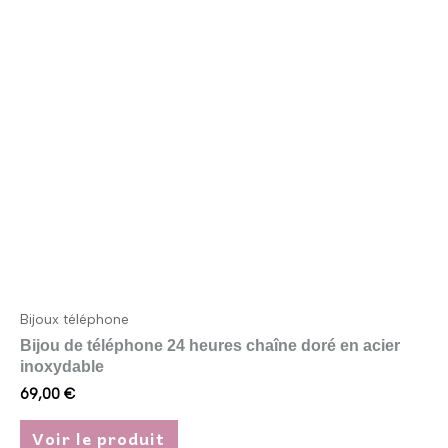
variations.
Les
options
peuvent
être
choisies
sur
la
page
du
produit
Bijoux téléphone
Bijou de téléphone 24 heures chaîne doré en acier
inoxydable
69,00
€
Voir le produit