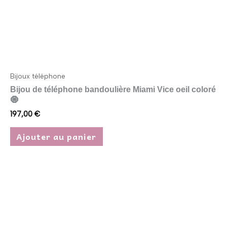
Bijoux téléphone
Bijou de téléphone bandoulière Miami Vice oeil coloré
🧿
197,00
€
Ajouter au panier
Ce
produit
a
plusieurs