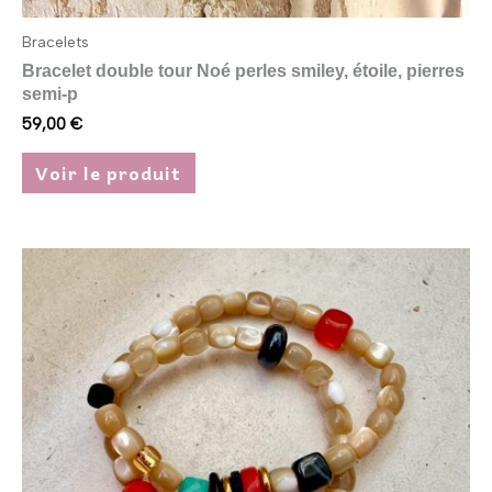
Bracelets
Bracelet double tour Noé perles smiley, étoile, pierres
semi-p
59,00
€
Voir le produit
Ce
produit
a
plusieurs
variations.
Les
options
peuvent