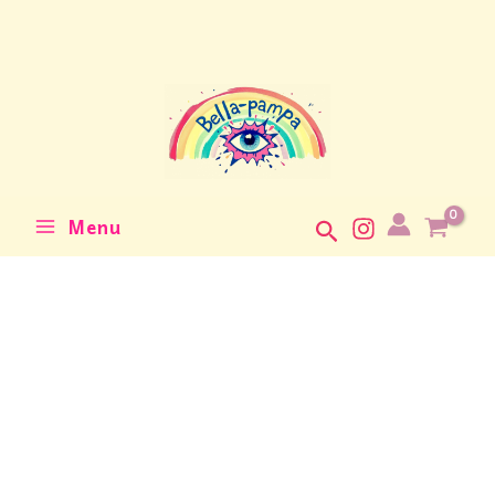
Main
Aller
au
Menu
contenu
Menu
Rechercher
quantité
de
Bijou
telephone
Mr
Trumpy