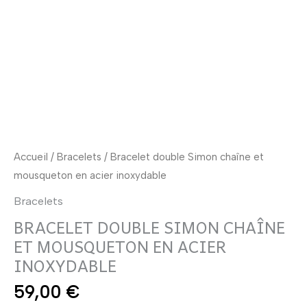
et
mousqueton
en
acier
inoxydable
Accueil
/
Bracelets
/ Bracelet double Simon chaîne et
mousqueton en acier inoxydable
Bracelets
BRACELET DOUBLE SIMON CHAÎNE
ET MOUSQUETON EN ACIER
INOXYDABLE
59,00
€