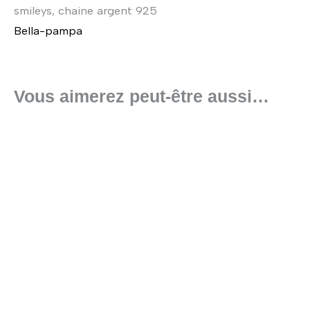
smileys, chaine argent 925
Bella-pampa
Vous aimerez peut-être aussi…
Plage
Ce
de
produit
prix :
119,00 €
a
à
plusieurs
129,00 €
variations.
Les
options
peuvent
être
choisies