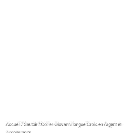
en
Argent
et
Zircons
noirs
Accueil
/
Sautoir
/ Collier Giovanni longue Croix en Argent et
Zircons noirs