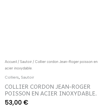
poisson
en
acier
inoxydable.
Accueil
/
Sautoir
/ Collier cordon Jean-Roger poisson en
acier inoxydable.
Colliers
,
Sautoir
COLLIER CORDON JEAN-ROGER
POISSON EN ACIER INOXYDABLE.
53,00
€