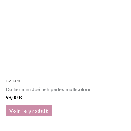
options
peuvent
être
choisies
sur
la
page
du
produit
Colliers
Collier mini Joé fish perles multicolore
99,00
€
Voir le produit