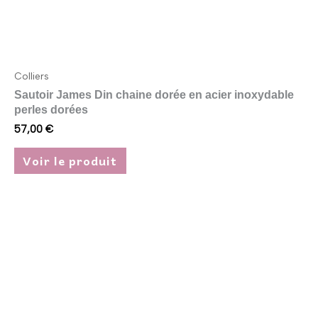
page
du
produit
Colliers
Sautoir James Din chaine dorée en acier inoxydable
perles dorées
57,00
€
Voir le produit
Ce
produit
a
plusieurs
variations.
Les