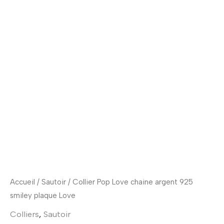
argent
925
smiley
plaque
Love
Accueil
/
Sautoir
/ Collier Pop Love chaine argent 925
smiley plaque Love
Colliers
,
Sautoir