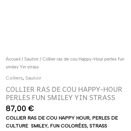
Happy-
Hour
perles
fun
smiley
Yin
strass
Accueil
/
Sautoir
/ Collier ras de cou Happy-Hour perles fun
smiley Yin strass
Colliers
,
Sautoir
COLLIER RAS DE COU HAPPY-HOUR
PERLES FUN SMILEY YIN STRASS
87,00
€
COLLIER RAS DE COU HAPPY HOUR, PERLES DE
CULTURE SMILEY, FUN COLORÉES, STRASS