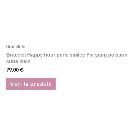
sur
la
page
du
produit
Bracelets
Bracelet Happy hour perle smiley Yin yang poisson
cube klein
79,00
€
Voir le produit