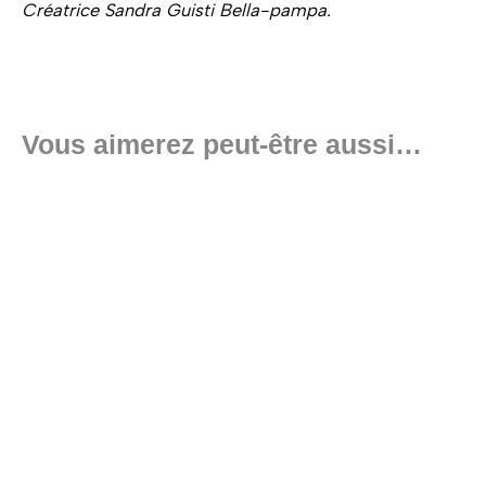
Créatrice Sandra Guisti Bella-pampa.
Vous aimerez peut-être aussi…
Ce
produit
a
plusieurs
variations.
Les
options
peuvent
être
choisies