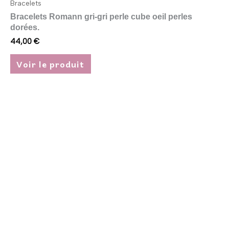
Bracelets
Bracelets Romann gri-gri perle cube oeil perles
dorées.
44,00
€
Voir le produit
Ce
produit
a
plusieurs
variations.
Les
options
peuvent
être