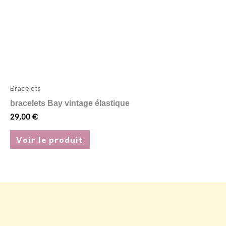
choisies
sur
la
page
du
produit
Bracelets
bracelets Bay vintage élastique
29,00
€
Voir le produit