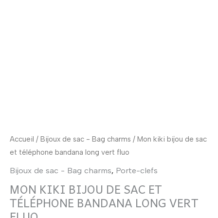
sac
et
téléphone
bandana
long
vert
fluo
Accueil
/
Bijoux de sac - Bag charms
/ Mon kiki bijou de sac
et téléphone bandana long vert fluo
Bijoux de sac - Bag charms
,
Porte-clefs
MON KIKI BIJOU DE SAC ET
TÉLÉPHONE BANDANA LONG VERT
FLUO