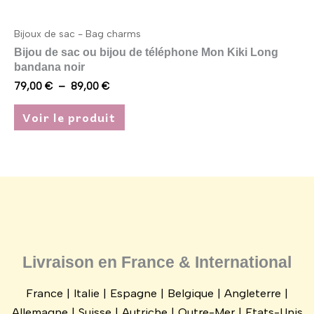
produit
Bijoux de sac - Bag charms
Bijou de sac ou bijou de téléphone Mon Kiki Long
bandana noir
79,00
€
–
89,00
€
Voir le produit
Livraison en France & International
France | Italie | Espagne | Belgique | Angleterre |
Allemagne | Suisse | Autriche | Outre-Mer | Etats-Unis