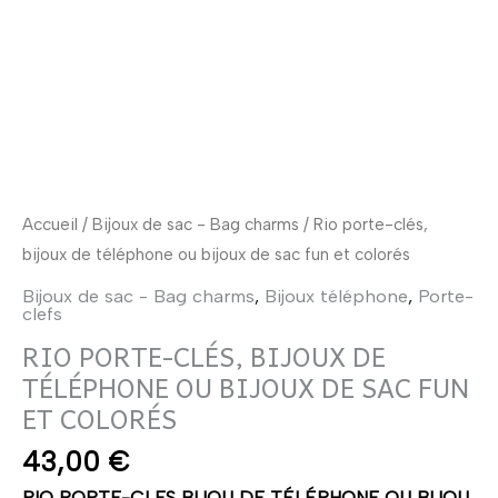
de
téléphone
ou
bijoux
de
sac
fun
et
Accueil
/
Bijoux de sac - Bag charms
/ Rio porte-clés,
colorés
bijoux de téléphone ou bijoux de sac fun et colorés
Bijoux de sac - Bag charms
,
Bijoux téléphone
,
Porte-
clefs
RIO PORTE-CLÉS, BIJOUX DE
TÉLÉPHONE OU BIJOUX DE SAC FUN
ET COLORÉS
43,00
€
RIO PORTE-CLES BIJOU DE TÉLÉPHONE OU BIJOU