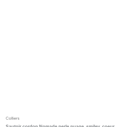
Colliers
Sautoir cordon Nomade perle nuage, smiley, coeur