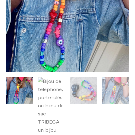
porte-
clefs
bijou
de
sac