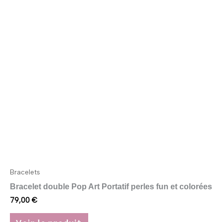
plusieurs
variations.
Les
options
peuvent
être
choisies
sur
la
page
du
produit
Bracelets
Bracelet double Pop Art Portatif perles fun et colorées
79,00
€