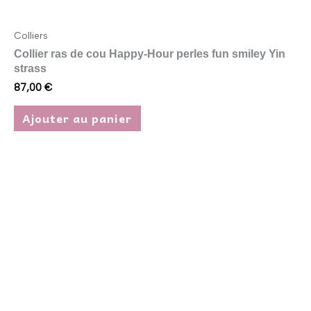
Colliers
Collier ras de cou Happy-Hour perles fun smiley Yin
strass
87,00
€
Ajouter au panier
Plage
Ce
de
produit
prix :
93,00 €
a
à
plusieurs
137,00 €
variations.
Les
options
peuvent