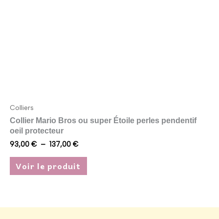
être
choisies
sur
la
page
du
produit
Colliers
Collier Mario Bros ou super Étoile perles pendentif
oeil protecteur
93,00
€
–
137,00
€
Voir le produit