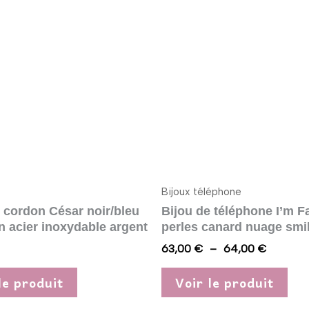
produit
pro
prix :
a
a
63,00 €
à
plusieurs
plu
64,00 €
variations.
vari
Les
Les
options
opt
peuvent
peu
être
êtr
choisies
cho
sur
sur
Bijoux téléphone
la
la
 cordon César noir/bleu
Bijou de téléphone I’m 
page
pag
n acier inoxydable argent
perles canard nuage smi
du
du
63,00
€
–
64,00
€
produit
pro
le produit
Voir le produit