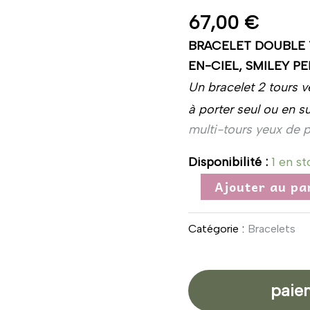
perles
67,00
€
Rainbow
BRACELET DOUBLE 
et
EN-CIEL, SMILEY P
smiley
Un bracelet 2 tours v
à porter seul ou en s
multi-tours yeux de 
Disponibilité :
1 en s
Ajouter au pa
Catégorie :
Bracelets
paie