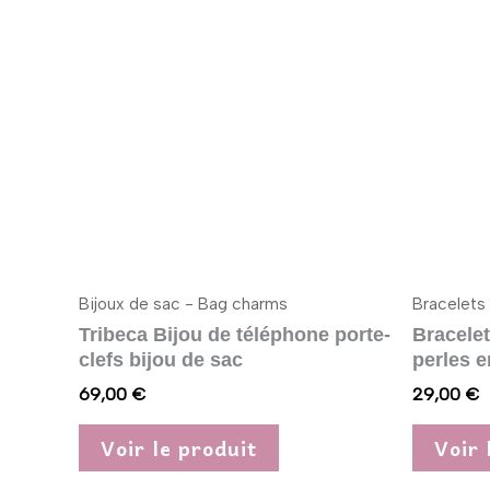
produit
a
plusieurs
variations.
Les
options
peuvent
être
choisies
sur
Bijoux de sac - Bag charms
Bracelets
la
Tribeca Bijou de téléphone porte-
Bracelet
page
clefs bijou de sac
perles e
du
69,00
€
29,00
€
produit
Voir le produit
Voir 