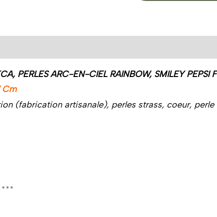
A, PERLES ARC-EN-CIEL RAINBOW, SMILEY PEPSI 
17 Cm
ion (fabrication artisanale), perles strass, coeur, perl
si…
Plage
Ce
Ce
de