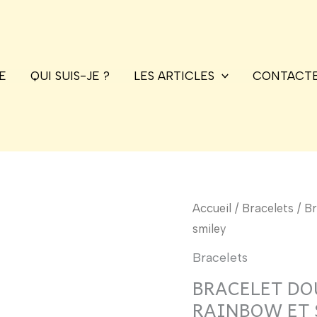
E
QUI SUIS-JE ?
LES ARTICLES
CONTACTE
quantité
Accueil
/
Bracelets
/ Br
de
smiley
Bracelet
Bracelets
double
BRACELET DO
tour
RAINBOW ET 
Tribeca