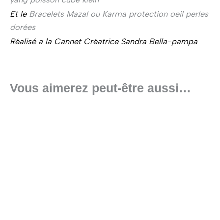
Et le
Bracelets Mazal ou Karma protection oeil perles
dorées
Réalisé a la Cannet Créatrice Sandra Bella-pampa
Vous aimerez peut-être aussi…
Ce
produit
a
plusieurs
variations.
Les
options
peuvent
être