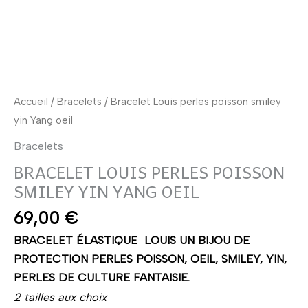
smiley
yin
Yang
oeil
Accueil
/
Bracelets
/ Bracelet Louis perles poisson smiley
yin Yang oeil
Bracelets
BRACELET LOUIS PERLES POISSON
SMILEY YIN YANG OEIL
69,00
€
BRACELET ÉLASTIQUE LOUIS UN BIJOU DE
PROTECTION PERLES POISSON, OEIL, SMILEY, YIN,
PERLES DE CULTURE FANTAISIE.
2 tailles aux choix