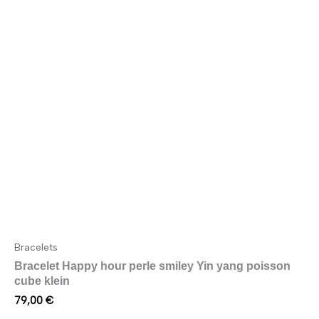
plusieurs
variations.
Les
options
peuvent
être
choisies
sur
la
page
du
produit
Bracelets
Bracelet Happy hour perle smiley Yin yang poisson
cube klein
79,00
€