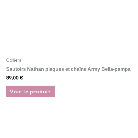
choisies
sur
la
page
du
produit
Colliers
Sautoirs Nathan plaques et chaîne Army Bella-pampa
89,00
€
Voir le produit
Ce
produit
a