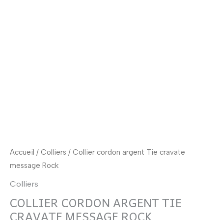
cravate
message
Rock
Accueil
/
Colliers
/ Collier cordon argent Tie cravate
message Rock
Colliers
COLLIER CORDON ARGENT TIE
CRAVATE MESSAGE ROCK